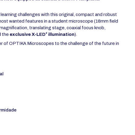
n learning challenges with this original, compact and robust
 most wanted features in a student microscope (18mm field
gnification, translating stage, coaxial focus knob,
d the
exclusive X-LED² illumination
).
r of OPTIKA Microscopes to the challenge of the future in
al
rmidade