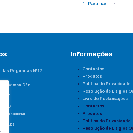
Partilhar:
os
Informações
Contactos
 das Regueiras Nº17
Produtos
Política de Privacidade
nta Comba Dão
Resolução de Litígios O
2 267
Livro de Reclamações
Contactos
8 460
Produtos
e fixa nacional
Política de Privacidade
gene.pt
Resolução de Litígios O