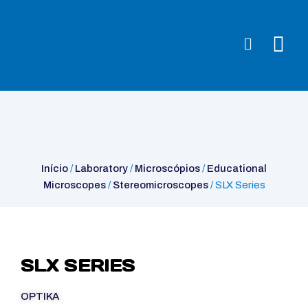
Início
/
Laboratory
/
Microscópios
/
Educational
Microscopes
/
Stereomicroscopes
/ SLX Series
Início
/
Laboratory
/
Microscópios
/
Educational
Microscopes
/
Stereomicroscopes
/ SLX Series
SLX SERIES
OPTIKA