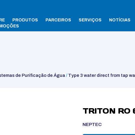
RE
PRODUTOS
PARCEIROS
SERVIÇOS
NOTÍCIAS
MOÇÕES
water direct from tap water
/ TRITON RO 6 | 12
stemas de Purificação de Água
/
Type 3 water direct from tap wa
TRITON RO 6
NEPTEC