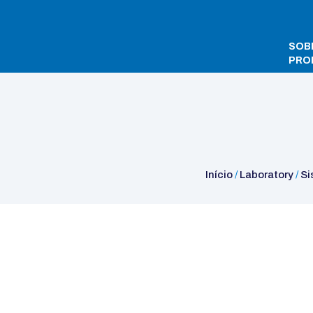
SOB
PRO
Início
/
Laboratory
/
Sistemas de Purificação de Água
/
Type 3 
Início
/
Laboratory
/
Si