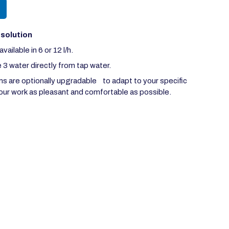
solution
ailable in 6 or 12 l/h.
 water directly from tap water.
s are optionally upgradable
to adapt to
your specific
our work
as pleasant and comfortable as possible.