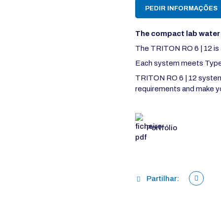
PEDIR INFORMAÇÕES
The compact lab water 
The TRITON RO 6 | 12 is av
Each system meets Type 3
TRITON RO 6 | 12 system
requirements and make
y
Portfólio
Partilhar: