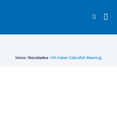
Início
/
Novidades
/ 4th Italian Zebrafish Meeting
Início
/
Novidades
/ 4th Italian Zebrafish Meeting