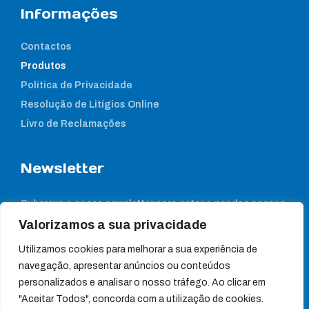
Informações
Contactos
Produtos
Política de Privacidade
Resolução de Litígios Online
Livro de Reclamações
Newsletter
Subcreva a nossa newsletter para estar a par das nossas
notícias
Valorizamos a sua privacidade
Utilizamos cookies para melhorar a sua experiência de
navegação, apresentar anúncios ou conteúdos
personalizados e analisar o nosso tráfego. Ao clicar em
"Aceitar Todos", concorda com a utilização de cookies.