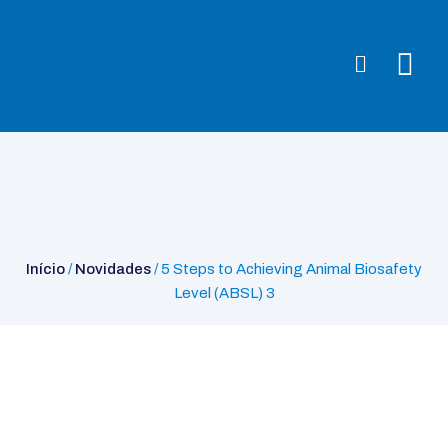
Início
/
Novidades
/ 5 Steps to Achieving Animal Biosafety Level
(ABSL) 3
Início
/
Novidades
/ 5 Steps to Achieving Animal Biosafety
Level (ABSL) 3