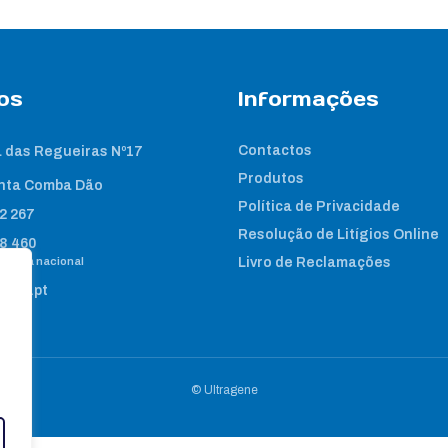
os
Informações
Contactos
 das Regueiras Nº17
Produtos
nta Comba Dão
Política de Privacidade
2 267
Resolução de Litígios Online
8 460
e fixa nacional
Livro de Reclamações
gene.pt
© Ultragene