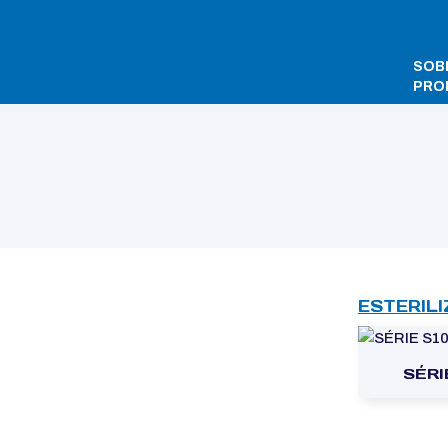
SOB
PRO
Início
/ Matachana
ESTERIL
SÉRI