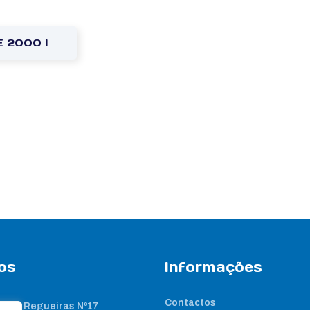
E 2000 I
os
Informações
Contactos
 das Regueiras Nº17