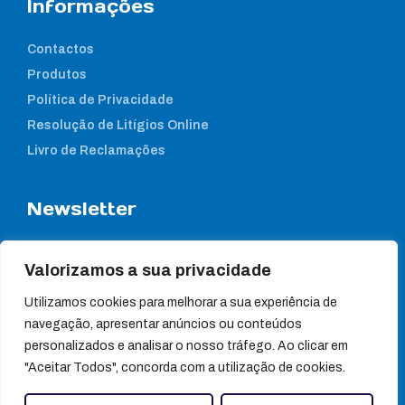
Informações
Contactos
Produtos
Política de Privacidade
Resolução de Litígios Online
Livro de Reclamações
Newsletter
Subcreva a nossa newsletter para estar a par das nossas
notícias
Valorizamos a sua privacidade
Utilizamos cookies para melhorar a sua experiência de
navegação, apresentar anúncios ou conteúdos
personalizados e analisar o nosso tráfego. Ao clicar em
"Aceitar Todos", concorda com a utilização de cookies.