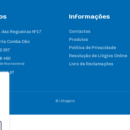
os
Informações
Contactos
 das Regueiras Nº17
Produtos
nta Comba Dão
Política de Privacidade
2 267
Resolução de Litígios Online
8 460
e fixa nacional
Livro de Reclamações
gene.pt
© Ultragene