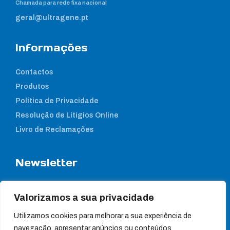
Chamada para rede fixa nacional
geral@ultragene.pt
Informações
Contactos
Produtos
Política de Privacidade
Resolução de Litígios Online
Livro de Reclamações
Newsletter
Subcreva a nossa newsletter para estar a par das nossas
notícias
Valorizamos a sua privacidade
Utilizamos cookies para melhorar a sua experiência de
navegação, apresentar anúncios ou conteúdos