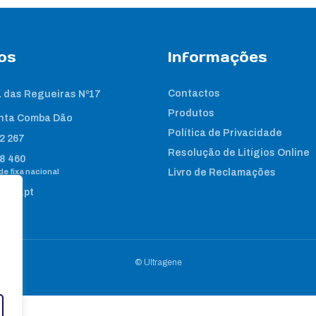
os
Informações
Contactos
 das Regueiras Nº17
Produtos
nta Comba Dão
Política de Privacidade
2 267
Resolução de Litígios Online
8 460
e fixa nacional
Livro de Reclamações
gene.pt
© Ultragene