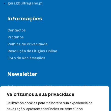
geral@ultragene.pt
Informações
Contactos
Produtos
Política de Privacidade
Resolução de Litígios Online
Livro de Reclamações
Newsletter
Subcreva a nossa newsletter para estar a par das nossas
notícias
Valorizamos a sua privacidade
Utilizamos cookies para melhorar a sua experiência de
navegação, apresentar anúncios ou conteúdos