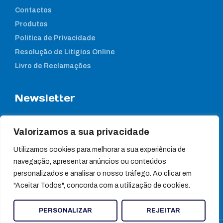
Contactos
Produtos
Política de Privacidade
Resolução de Litígios Online
Livro de Reclamações
Newsletter
Subcreva a nossa newsletter para estar a par das nossas
notícias
Valorizamos a sua privacidade
Utilizamos cookies para melhorar a sua experiência de
navegação, apresentar anúncios ou conteúdos
personalizados e analisar o nosso tráfego. Ao clicar em
"Aceitar Todos", concorda com a utilização de cookies.
PERSONALIZAR
REJEITAR