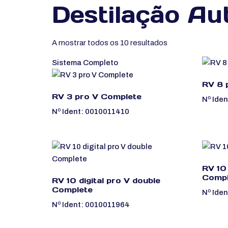
Destilação Au
A mostrar todos os 10 resultados
Sistema Completo
RV 8 
RV 3 pro V Complete
Nº Ide
Nº Ident: 0010011410
RV 10 
Compl
RV 10 digital pro V double
Complete
Nº Ide
Nº Ident: 0010011964