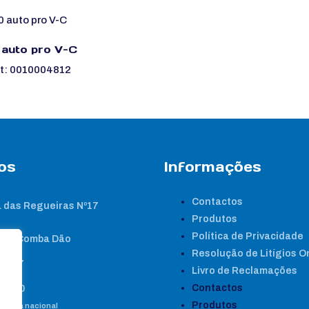
 auto pro V-C
nt: 0010004812
os
Informações
Contactos
 das Regueiras Nº17
Produtos
Política de Privacidade
nta Comba Dão
Resolução de Litígios O
2 267
Livro de Reclamações
Contactos
8 460
Produtos
e fixa nacional