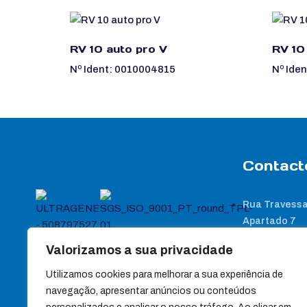
RV 10 auto pro V
RV 10
Nº Ident: 0010004815
Nº Ide
Contact
Rua Travessa
Apartado 7
3440-358 Sa
Valorizamos a sua privacidade
(+351) 232 88
Utilizamos cookies para melhorar a sua experiência de
(+351) 232 88
navegação, apresentar anúncios ou conteúdos
Chamada para red