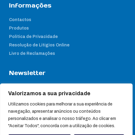
Informações
Contactos
Produtos
Política de Privacidade
Resolução de Litígios Online
Livro de Reclamações
Newsletter
Subcreva a nossa newsletter para estar a par das nossas
notícias
Valorizamos a sua privacidade
Utilizamos cookies para melhorar a sua experiência de
navegação, apresentar anúncios ou conteúdos
personalizados e analisar o nosso tráfego. Ao clicar em
"Aceitar Todos", concorda com a utilização de cookies.