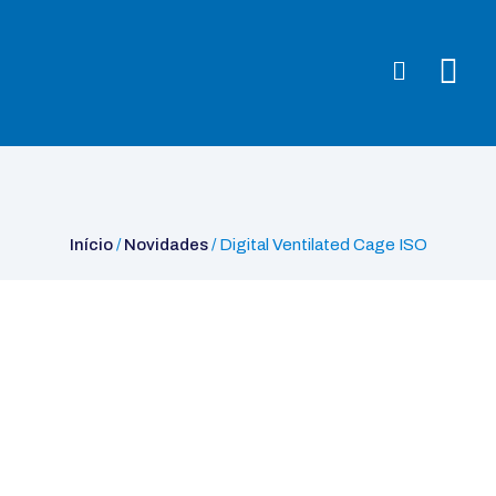
Início
/
Novidades
/ Digital Ventilated Cage ISO
Início
/
Novidades
/ Digital Ventilated Cage ISO