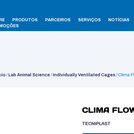
RE
PRODUTOS
PARCEIROS
SERVIÇOS
NOTÍCIAS
MOÇÕES
ma Flow
cio
/
Lab Animal Science
/
Individually Ventilated Cages
/ Clima F
CLIMA FLO
TECNIPLAST