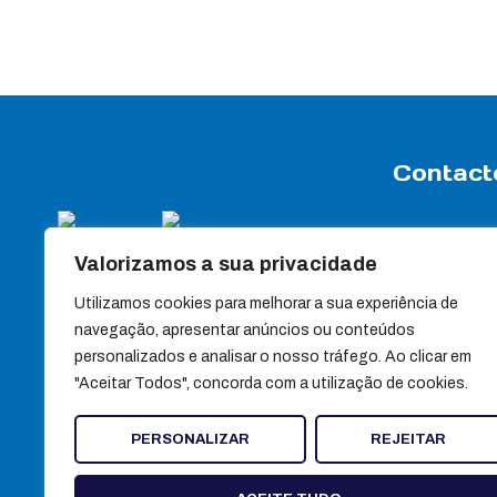
Contact
Rua Travessa
Valorizamos a sua privacidade
Apartado 7
3440-358 Sa
Utilizamos cookies para melhorar a sua experiência de
(+351) 232 88
navegação, apresentar anúncios ou conteúdos
personalizados e analisar o nosso tráfego. Ao clicar em
(+351) 232 88
"Aceitar Todos", concorda com a utilização de cookies.
Chamada para red
geral@ultra
PERSONALIZAR
REJEITAR