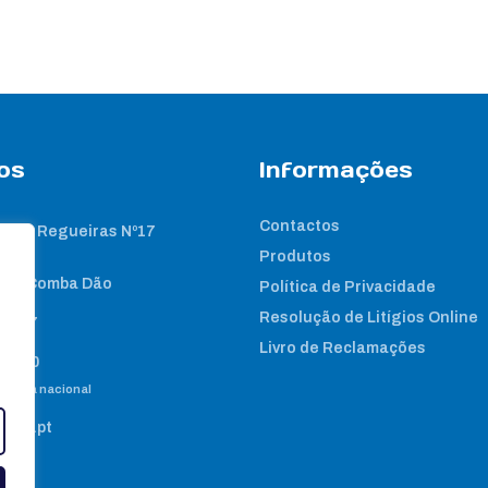
os
Informações
Contactos
 das Regueiras Nº17
Produtos
nta Comba Dão
Política de Privacidade
Resolução de Litígios Online
2 267
Livro de Reclamações
8 460
e fixa nacional
gene.pt