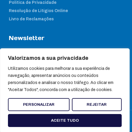
Política de Privacidade
Resolução de Litígios Online
Livro de Reclamações
Newsletter
Subcreva a nossa newsletter para estar a par das nossas
notícias
Valorizamos a sua privacidade
Utilizamos cookies para melhorar a sua experiência de
navegação, apresentar anúncios ou conteúdos
personalizados e analisar o nosso tráfego. Ao clicar em
"Aceitar Todos", concorda com a utilização de cookies.
PERSONALIZAR
REJEITAR
© Ultragene
ACEITE TUDO