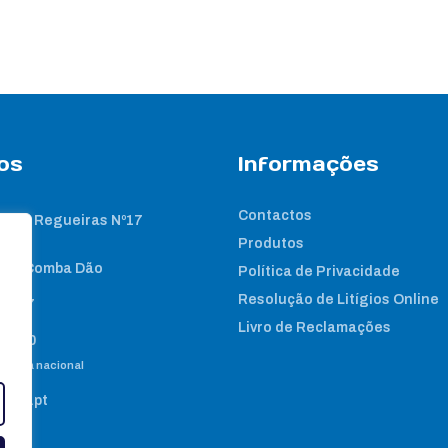
os
Informações
Contactos
 das Regueiras Nº17
Produtos
nta Comba Dão
Política de Privacidade
Resolução de Litígios Online
2 267
Livro de Reclamações
8 460
e fixa nacional
gene.pt