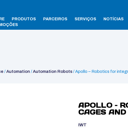
RE
PRODUTOS
PARCEIROS
SERVIÇOS
NOTÍCIAS
MOÇÕES
 Apollo – Robotics for integral cages and rack washers
ce
/
Automation
/
Automation Robots
/ Apollo – Robotics for inte
APOLLO – R
CAGES AND
IWT