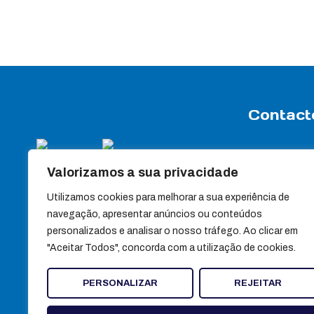
Contact
Rua Travessa
Valorizamos a sua privacidade
Apartado 7
3440-358 Sa
Utilizamos cookies para melhorar a sua experiência de
(+351) 232 88
navegação, apresentar anúncios ou conteúdos
personalizados e analisar o nosso tráfego. Ao clicar em
(+351) 232 88
"Aceitar Todos", concorda com a utilização de cookies.
Chamada para red
geral@ultra
PERSONALIZAR
REJEITAR