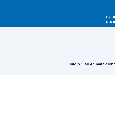
SOB
PRO
Início
/
Lab Animal Science
/
Automation
/
Automation Robots
/
Início
/
Lab Animal Scien