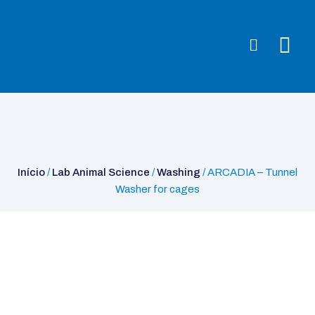
Início
/
Lab Animal Science
/
Washing
/ ARCADIA – Tunnel Washer
for cages
Início
/
Lab Animal Science
/
Washing
/ ARCADIA – Tunnel
Washer for cages