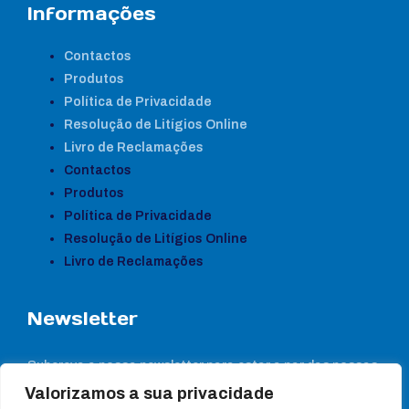
Informações
Contactos
Produtos
Política de Privacidade
Resolução de Litígios Online
Livro de Reclamações
Contactos
Produtos
Política de Privacidade
Resolução de Litígios Online
Livro de Reclamações
Newsletter
Subcreva a nossa newsletter para estar a par das nossas
notícias
Valorizamos a sua privacidade