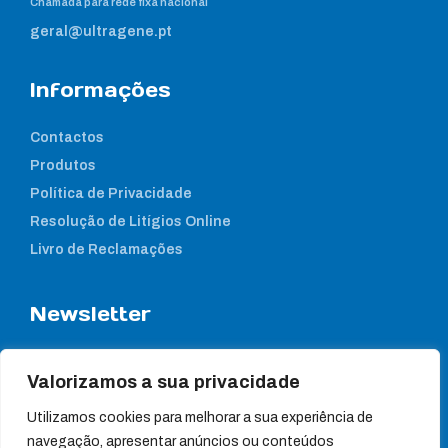
Chamada para rede fixa nacional
geral@ultragene.pt
Informações
Contactos
Produtos
Política de Privacidade
Resolução de Litígios Online
Livro de Reclamações
Newsletter
Subcreva a nossa newsletter para estar a par das nossas
notícias
Valorizamos a sua privacidade
Utilizamos cookies para melhorar a sua experiência de
navegação, apresentar anúncios ou conteúdos