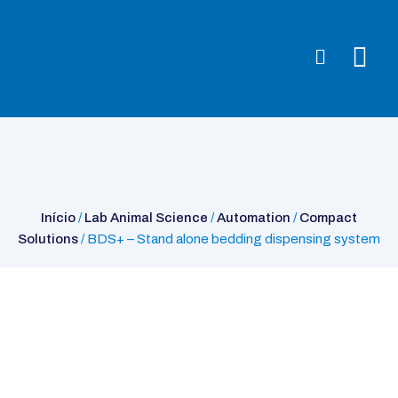
Início
/
Lab Animal Science
/
Automation
/
Compact
Solutions
/ BDS+ – Stand alone bedding dispensing system
Início
/
Lab Animal Science
/
Automation
/
Compact
Solutions
/ BDS+ – Stand alone bedding dispensing system