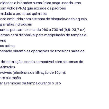
oldadas e injetadas numa única peça usando uma
 com vidro (PPA) que excede os padrões
humidade e produtos químicos
ante embutida com sistema de bloqueio/desbloqueio
 garrafas individuais
aixas para armazenar de 260 a 700 ml (9,8-23,7 oz)
versas está disponível para manipulação de tampas e
veis
tos acima:
 pesado durante as operações de troca nas salas de
o de instalação, sendo compatível com sistemas de
matizados
váveis (eficiência de filtração de 10µm):
nte a lotação
tar a remoção da tampa durante o uso