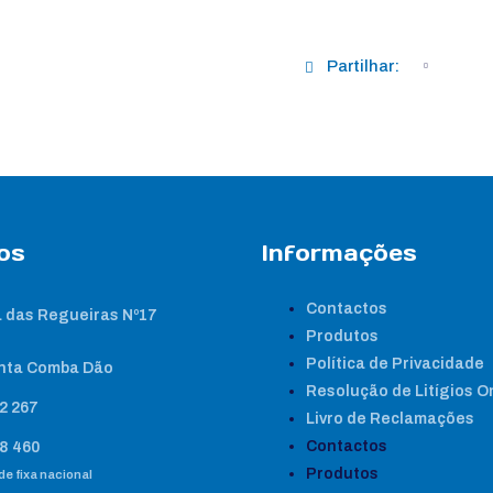
Partilhar:
os
Informações
Contactos
 das Regueiras Nº17
Produtos
Política de Privacidade
nta Comba Dão
Resolução de Litígios O
2 267
Livro de Reclamações
Contactos
8 460
Produtos
e fixa nacional