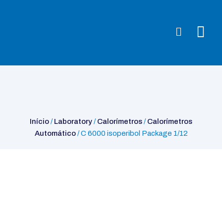
Início
/
Laboratory
/
Calorímetros
/
Calorímetros Automático
/ C
6000 isoperibol Package 1/12
Início
/
Laboratory
/
Calorímetros
/
Calorímetros
Automático
/ C 6000 isoperibol Package 1/12