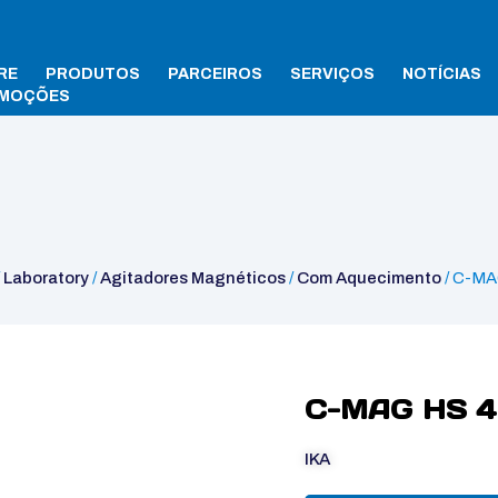
RE
PRODUTOS
PARCEIROS
SERVIÇOS
NOTÍCIAS
MOÇÕES
o
/ C-MAG HS 4
/
Laboratory
/
Agitadores Magnéticos
/
Com Aquecimento
/ C-MA
C-MAG HS 4
IKA