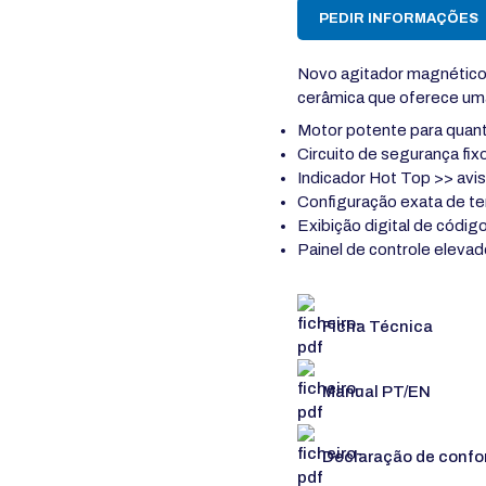
PEDIR INFORMAÇÕES
Novo agitador magnétic
cerâmica que oferece uma
Motor potente para quant
Circuito de segurança fi
Indicador Hot Top >> avis
Configuração exata de te
Exibição digital de códig
Painel de controle eleva
Ficha Técnica
Manual PT/EN
Declaração de confo