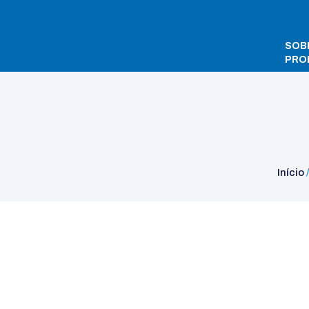
SOB
PRO
Início
/
Laboratory
/
Agitadores Magnéticos
/
Com Aqueciment
Início