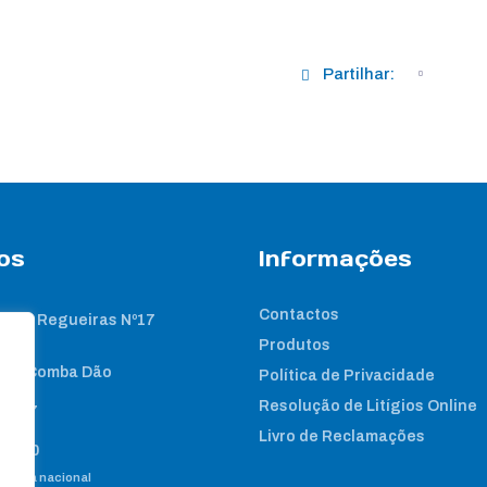
Partilhar:
os
Informações
Contactos
 das Regueiras Nº17
Produtos
nta Comba Dão
Política de Privacidade
Resolução de Litígios Online
2 267
Livro de Reclamações
8 460
e fixa nacional