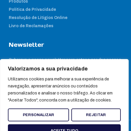
Produtos
Política de Privacidade
Resolução de Litígios Online
Livro de Reclamações
Newsletter
Subcreva a nossa newsletter para estar a par das nossas
notícias
Valorizamos a sua privacidade
Utilizamos cookies para melhorar a sua experiência de
navegação, apresentar anúncios ou conteúdos
personalizados e analisar o nosso tráfego. Ao clicar em
"Aceitar Todos", concorda com a utilização de cookies.
PERSONALIZAR
REJEITAR
© Ultragene
ACEITE TUDO