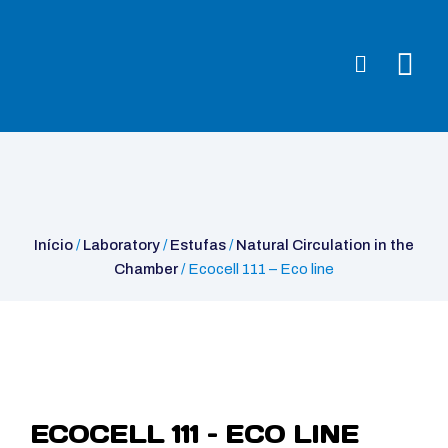
Início
/
Laboratory
/
Estufas
/
Natural Circulation in the
Chamber
/ Ecocell 111 – Eco line
Início
/
Laboratory
/
Estufas
/
Natural Circulation in the
Chamber
/ Ecocell 111 – Eco line
ECOCELL 111 – ECO LINE