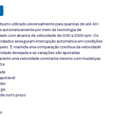
obusto utilizado universalmente para quantias de até 40 l
de automaticamente por meio da tecnologia de
ado com alcance de velocidade de 0/30 a 2000 rpm. Os
nstalados asseguram interrupção automática em condições
queio. É mantida uma comparação contínua da velocidade
cidade desejada e as variações são ajustadas
garante uma velocidade constante mesmo com mudanças
ra.
dade
ajustável
ador
rga
de curto prazo
ro