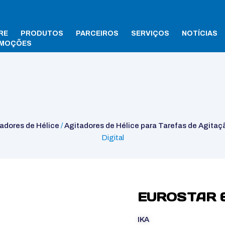
RE
PRODUTOS
PARCEIROS
SERVIÇOS
NOTÍCIAS
MOÇÕES
e para Tarefas de Agitação Leve
/ EUROSTAR 60 Digital
adores de Hélice
/
Agitadores de Hélice para Tarefas de Agitaç
Digital
EUROSTAR 6
IKA