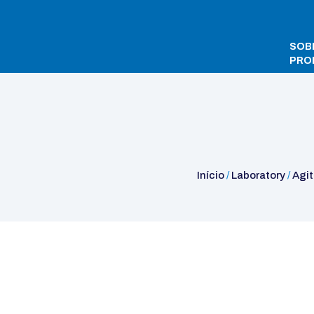
SOB
PRO
Início
/
Laboratory
/
Agitadores de Hélice
/
Agitadores de Hélic
Início
/
Laboratory
/
Agit