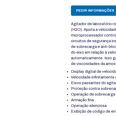
PEDIR INFORMAÇÕES
Agitador de laboratório r
(H2O). Ajusta a velocida
microprocessador control
circuitos de segurança i
de sobrecarga e anti-blo
do eixo em relação à velo
automaticamente. Isso 
de viscosidades da amost
Display digital de veloci
Velocidade infinitamente 
Eixos passantes do agit
Proteção contra sobreca
Operação de sobrecarga 
Armação fina
Operação silenciosa
Exibição de código de er