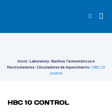
Início
/
Laboratory
/
Banhos Termostáticos e
Recirculadores
/
Circuladores de Aquecimento
/ HBC 10 control
Início
/
Laboratory
/
Banhos Termostáticos e
Recirculadores
/
Circuladores de Aquecimento
/ HBC 10
control
HBC 10 CONTROL