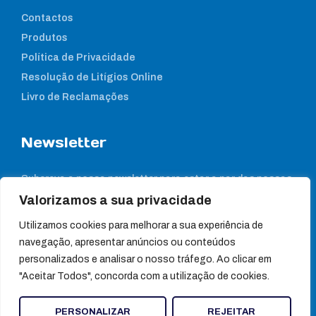
Contactos
Produtos
Política de Privacidade
Resolução de Litígios Online
Livro de Reclamações
Newsletter
Subcreva a nossa newsletter para estar a par das nossas
notícias
Valorizamos a sua privacidade
Utilizamos cookies para melhorar a sua experiência de
navegação, apresentar anúncios ou conteúdos
personalizados e analisar o nosso tráfego. Ao clicar em
"Aceitar Todos", concorda com a utilização de cookies.
PERSONALIZAR
REJEITAR