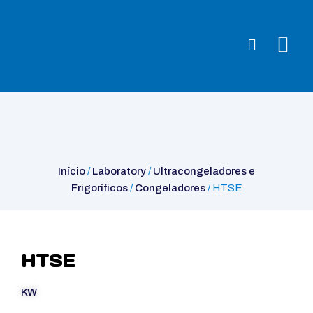
Início
/
Laboratory
/
Ultracongeladores e
Frigoríficos
/
Congeladores
/ HTSE
Início
/
Laboratory
/
Ultracongeladores e
Frigoríficos
/
Congeladores
/ HTSE
HTSE
KW