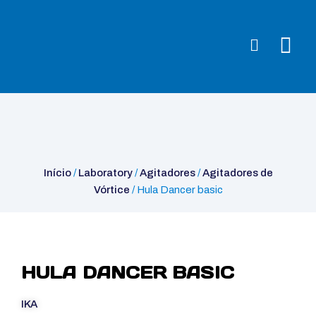
Início
/
Laboratory
/
Agitadores
/
Agitadores de Vórtice
/ Hula
Dancer basic
Início
/
Laboratory
/
Agitadores
/
Agitadores de
Vórtice
/ Hula Dancer basic
HULA DANCER BASIC
IKA