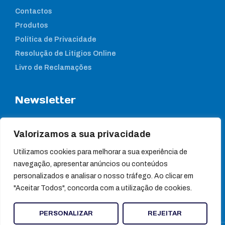
Contactos
Produtos
Política de Privacidade
Resolução de Litígios Online
Livro de Reclamações
Newsletter
Subcreva a nossa newsletter para estar a par das nossas
notícias
Valorizamos a sua privacidade
Utilizamos cookies para melhorar a sua experiência de
navegação, apresentar anúncios ou conteúdos
personalizados e analisar o nosso tráfego. Ao clicar em
"Aceitar Todos", concorda com a utilização de cookies.
PERSONALIZAR
REJEITAR