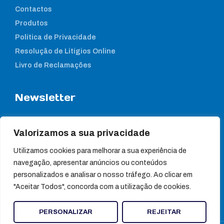
Contactos
Produtos
Política de Privacidade
Resolução de Litígios Online
Livro de Reclamações
Newsletter
Subcreva a nossa newsletter para estar a par das nossas
notícias
Valorizamos a sua privacidade
Utilizamos cookies para melhorar a sua experiência de
navegação, apresentar anúncios ou conteúdos
personalizados e analisar o nosso tráfego. Ao clicar em
"Aceitar Todos", concorda com a utilização de cookies.
PERSONALIZAR
REJEITAR