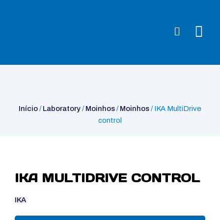
Início
/
Laboratory
/
Moinhos
/
Moinhos
/ IKA MultiDrive control
Início
/
Laboratory
/
Moinhos
/
Moinhos
/ IKA MultiDrive
control
IKA MULTIDRIVE CONTROL
IKA