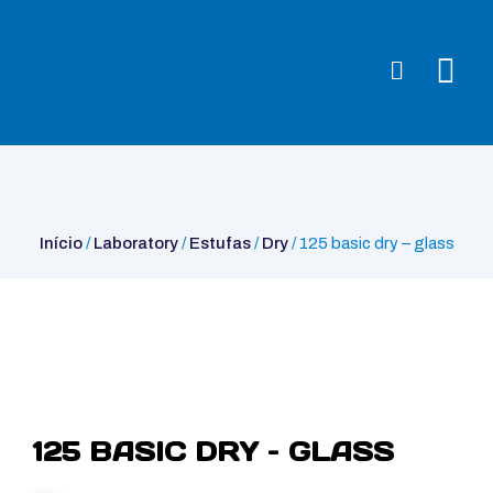
Início
/
Laboratory
/
Estufas
/
Dry
/ 125 basic dry – glass
Início
/
Laboratory
/
Estufas
/
Dry
/ 125 basic dry – glass
125 BASIC DRY – GLASS