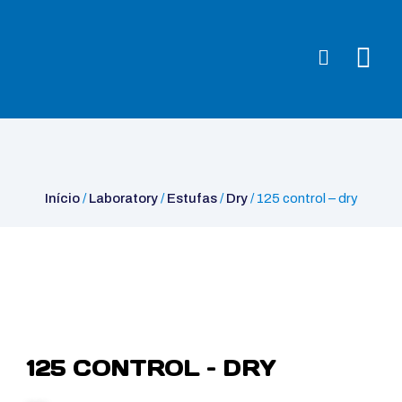
Início
/
Laboratory
/
Estufas
/
Dry
/ 125 control – dry
Início
/
Laboratory
/
Estufas
/
Dry
/ 125 control – dry
125 CONTROL – DRY