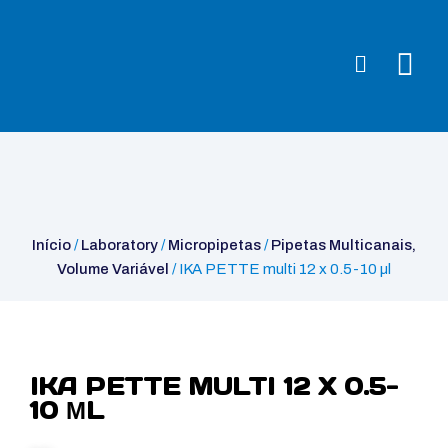
Início
/
Laboratory
/
Micropipetas
/
Pipetas Multicanais, Volume
Variável
/ IKA PETTE multi 12 x 0.5-10 µl
Início
/
Laboratory
/
Micropipetas
/
Pipetas Multicanais,
Volume Variável
/ IKA PETTE multi 12 x 0.5-10 µl
IKA PETTE MULTI 12 X 0.5-
10 ΜL