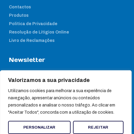
Contactos
Produtos
Política de Privacidade
Resolução de Litígios Online
Livro de Reclamações
Newsletter
Subcreva a nossa newsletter para estar a par das nossas
notícias
Valorizamos a sua privacidade
Utilizamos cookies para melhorar a sua experiência de
navegação, apresentar anúncios ou conteúdos
personalizados e analisar o nosso tráfego. Ao clicar em
"Aceitar Todos", concorda com a utilização de cookies.
PERSONALIZAR
REJEITAR