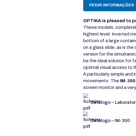
PEDIR INFORMAÇÕES
OPTIKA is pleased to p
These models, completely
highest level. Inverted mi
bottom of a large containe
on a glass slide, as is t
version for the simultan
be the ideal solution for 
optimal visual access to t
A particularly simple and
movements. The
IM-300
screen monitor and a very
Catálogo – Laborator
Catálogo – IM-300