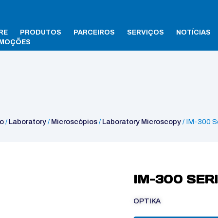
RE
PRODUTOS
PARCEIROS
SERVIÇOS
NOTÍCIAS
MOÇÕES
300 Series
io
/
Laboratory
/
Microscópios
/
Laboratory Microscopy
/ IM-300 S
IM-300 SER
OPTIKA