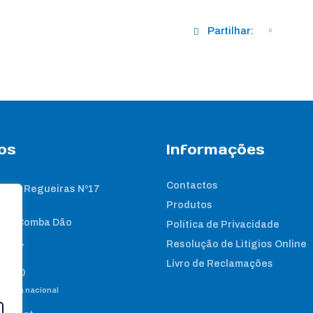
Partilhar:
os
Informações
Contactos
 das Regueiras Nº17
Produtos
nta Comba Dão
Política de Privacidade
Resolução de Litígios Online
2 267
Livro de Reclamações
8 460
e fixa nacional