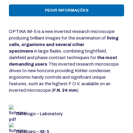
PEDIR INFORMAÇÕES
OPTIKA IM-5 is a new inverted research microscope
producing brilliant images for the examination of
li
ving
cells, organisms and several other
specimens
in large flasks, combining brightfield,
darkfield and phase contrast techniques for
the most
demanding users
.This inverted research microscope
drives to new horizons providing Köhler condenser,
ergonomic handy controls and significant unique
features, such as the highest F.O.V. available on an
inverted microscope (
F.N. 24 mm
).
Catálogo – Laboratory
Catálogo – IM-5