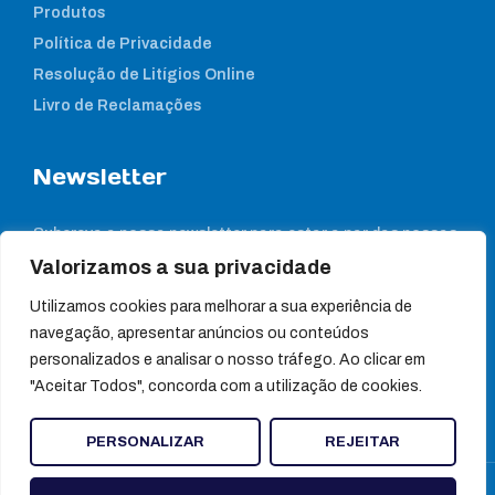
Produtos
Política de Privacidade
Resolução de Litígios Online
Livro de Reclamações
Newsletter
Subcreva a nossa newsletter para estar a par das nossas
notícias
Valorizamos a sua privacidade
Utilizamos cookies para melhorar a sua experiência de
navegação, apresentar anúncios ou conteúdos
personalizados e analisar o nosso tráfego. Ao clicar em
"Aceitar Todos", concorda com a utilização de cookies.
PERSONALIZAR
REJEITAR