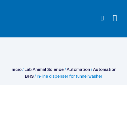
Início
/
Lab Animal Science
/
Automation
/
Automation BHS
/ In-line
dispenser for tunnel washer
Início
/
Lab Animal Science
/
Automation
/
Automation
BHS
/ In-line dispenser for tunnel washer