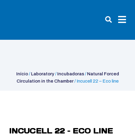
Início
/
Laboratory
/
Incubadoras
/
Natural Forced Circulation in the
Chamber
/ Incucell 22 – Eco line
Início
/
Laboratory
/
Incubadoras
/
Natural Forced
Circulation in the Chamber
/ Incucell 22 – Eco line
INCUCELL 22 – ECO LINE