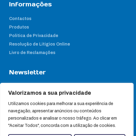
Informações
Contactos
Produtos
Política de Privacidade
Resolução de Litígios Online
Livro de Reclamações
Newsletter
Subcreva a nossa newsletter para estar a par das nossas
notícias
Valorizamos a sua privacidade
Utilizamos cookies para melhorar a sua experiência de
navegação, apresentar anúncios ou conteúdos
personalizados e analisar o nosso tráfego. Ao clicar em
"Aceitar Todos", concorda com a utilização de cookies.