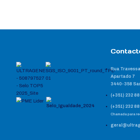
Contact
Rua Travessa
Apartado 7
3440-358 Sa
(+351) 232 88
(+351) 232 88
Chamada para red
geral@ultra