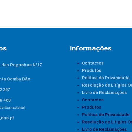
os
Informações
Contactos
 das Regueiras Nº17
Produtos
Política de Privacidade
nta Comba Dão
Resolução de Litígios O
2 267
Livro de Reclamações
Contactos
8 460
Produtos
e fixa nacional
Política de Privacidade
gene.pt
Resolução de Litígios O
Livro de Reclamações