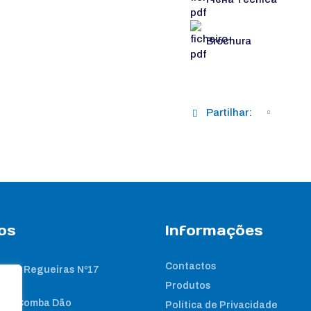
Brochura
Partilhar:
os
Informações
Contactos
 das Regueiras Nº17
Produtos
nta Comba Dão
Política de Privacidade