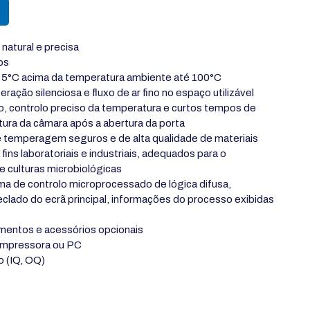
 natural e precisa
os
e 5°C acima da temperatura ambiente até 100°C
ação silenciosa e fluxo de ar fino no espaço utilizável
o, controlo preciso da temperatura e curtos tempos de
tura da câmara após a abertura da porta
temperagem seguros e de alta qualidade de materiais
fins laboratoriais e industriais, adequados para o
 culturas microbiológicas
a de controlo microprocessado de lógica difusa,
eclado do ecrã principal, informações do processo exibidas
mentos e acessórios opcionais
 impressora ou PC
o (IQ, OQ)