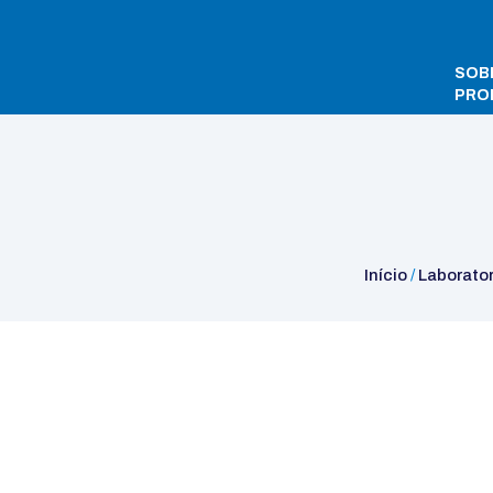
SOB
PRO
Início
/
Laboratory
/
Incubadoras
/
Natural Forced Circulation i
Início
/
Laborato