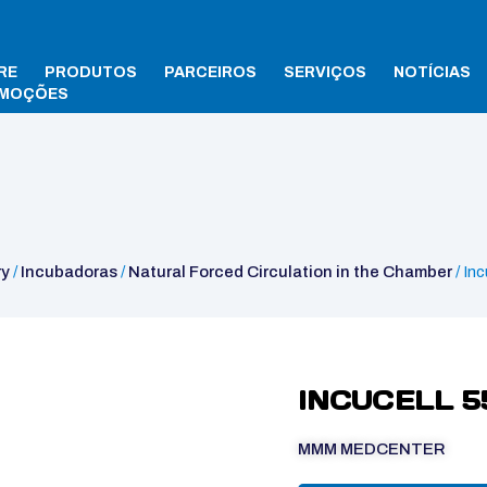
RE
PRODUTOS
PARCEIROS
SERVIÇOS
NOTÍCIAS
MOÇÕES
n the Chamber
/ Incucell 55 – Evo line
ry
/
Incubadoras
/
Natural Forced Circulation in the Chamber
/ Inc
INCUCELL 55
MMM MEDCENTER