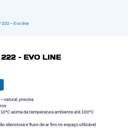
V 222 – Evo line
222 – EVO LINE
– natural, precisa
tros
e 10°C acima da temperatura ambiente até 100°C
 silenciosa e fluxo de ar fino no espaço utilizável