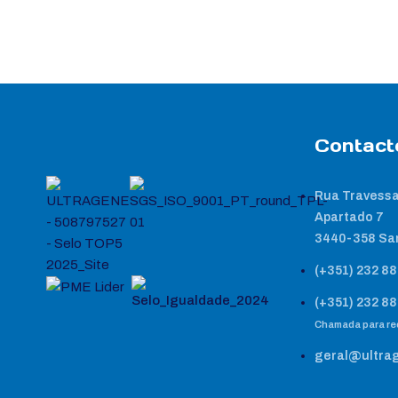
Contact
Rua Travessa
Apartado 7
3440-358 Sa
(+351) 232 88
(+351) 232 88
Chamada para red
geral@ultra