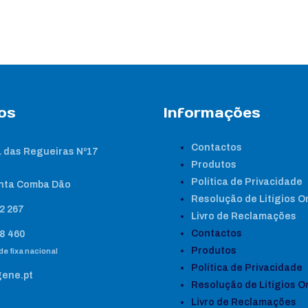
os
Informações
Contactos
 das Regueiras Nº17
Produtos
Política de Privacidade
nta Comba Dão
Resolução de Litígios O
2 267
Livro de Reclamações
Contactos
8 460
Produtos
e fixa nacional
Política de Privacidade
gene.pt
Resolução de Litígios O
Livro de Reclamações