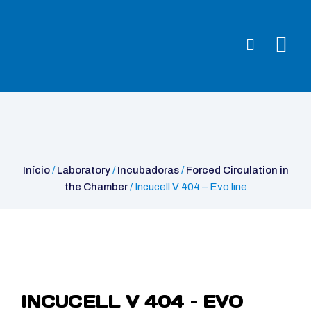
Início
/
Laboratory
/
Incubadoras
/
Forced Circulation in the
Chamber
/ Incucell V 404 – Evo line
Início
/
Laboratory
/
Incubadoras
/
Forced Circulation in
the Chamber
/ Incucell V 404 – Evo line
INCUCELL V 404 – EVO