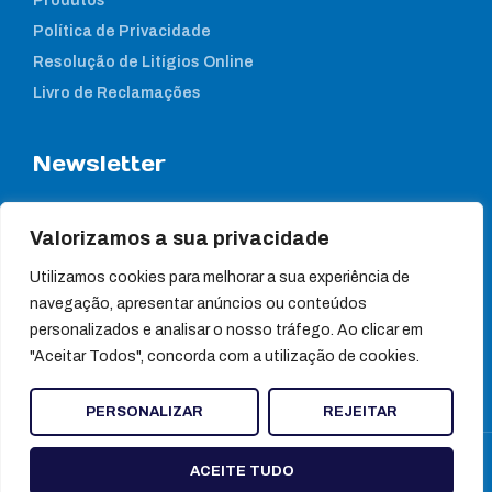
Produtos
Política de Privacidade
Resolução de Litígios Online
Livro de Reclamações
Newsletter
Subcreva a nossa newsletter para estar a par das nossas
notícias
Valorizamos a sua privacidade
Utilizamos cookies para melhorar a sua experiência de
navegação, apresentar anúncios ou conteúdos
personalizados e analisar o nosso tráfego. Ao clicar em
"Aceitar Todos", concorda com a utilização de cookies.
PERSONALIZAR
REJEITAR
© Ultragene
ACEITE TUDO