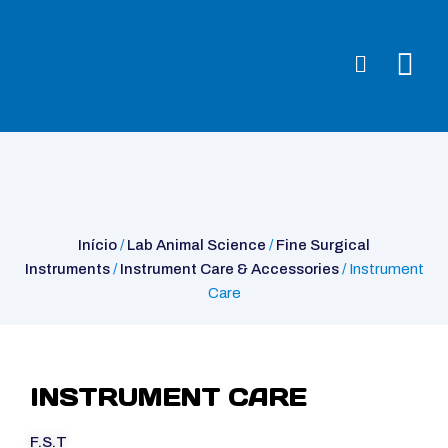
Início
/
Lab Animal Science
/
Fine Surgical Instruments
/
Instrument
Care & Accessories
/ Instrument Care
Início
/
Lab Animal Science
/
Fine Surgical
Instruments
/
Instrument Care & Accessories
/ Instrument
Care
INSTRUMENT CARE
F.S.T