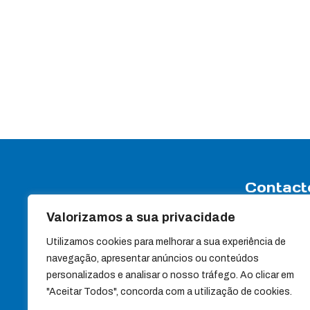
Contact
Valorizamos a sua privacidade
Rua Travessa
Apartado 7
Utilizamos cookies para melhorar a sua experiência de
3440-358 Sa
navegação, apresentar anúncios ou conteúdos
(+351) 232 88
personalizados e analisar o nosso tráfego. Ao clicar em
(+351) 232 88
"Aceitar Todos", concorda com a utilização de cookies.
Chamada para red