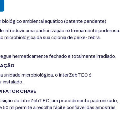
r biológico ambiental aquático (patente pendente)
de introduzir uma padronização extremamente poderosa
o microbiológica da sua colónia de peixe-zebra.
egue hermeticamente fechado e totalmente irradiado.
ALAÇÃO
a unidade microbiológica, o InterZebTEC é
 instalado.
M FATOR CHAVE
posição do InterZebTEC, um procedimento padronizado,
50 ml permite a recolha fácil e confiável das amostras