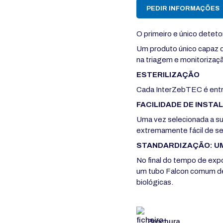
PEDIR INFORMAÇÕES
O primeiro e único deteto
Um produto único capaz 
na triagem e monitorizaçã
ESTERILIZAÇÃO
Cada InterZebTEC é entr
FACILIDADE DE INST
Uma vez selecionada a su
extremamente fácil de ser
STANDARDIZAÇÃO: U
No final do tempo de ex
um tubo Falcon comum de 
biológicas.
Brochura