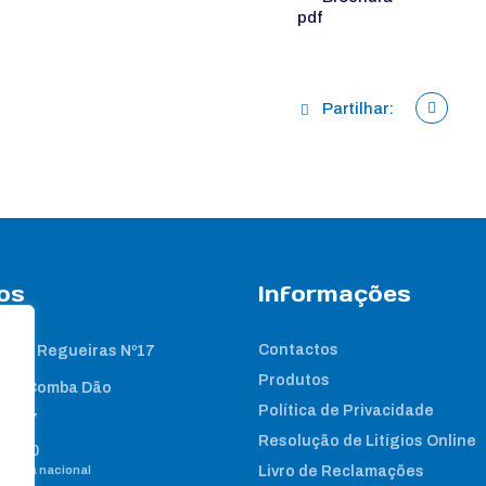
Partilhar:
os
Informações
Contactos
 das Regueiras Nº17
Produtos
nta Comba Dão
Política de Privacidade
2 267
Resolução de Litígios Online
8 460
e fixa nacional
Livro de Reclamações