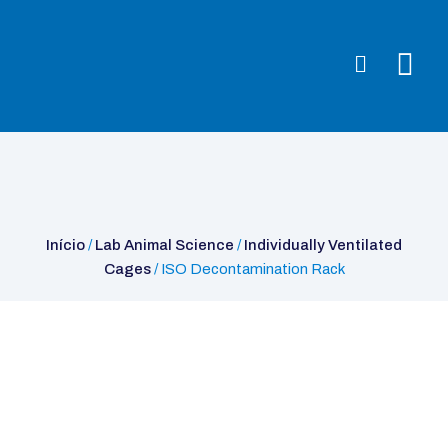
Início
/
Lab Animal Science
/
Individually Ventilated Cages
/ ISO
Decontamination Rack
Início
/
Lab Animal Science
/
Individually Ventilated
Cages
/ ISO Decontamination Rack