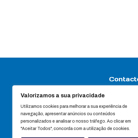
Contact
Valorizamos a sua privacidade
Rua Travessa
Apartado 7
3440-358 Sa
Utilizamos cookies para melhorar a sua experiência de
navegação, apresentar anúncios ou conteúdos
(+351) 232 88
personalizados e analisar o nosso tráfego. Ao clicar em
(+351) 232 88
"Aceitar Todos", concorda com a utilização de cookies.
Chamada para red