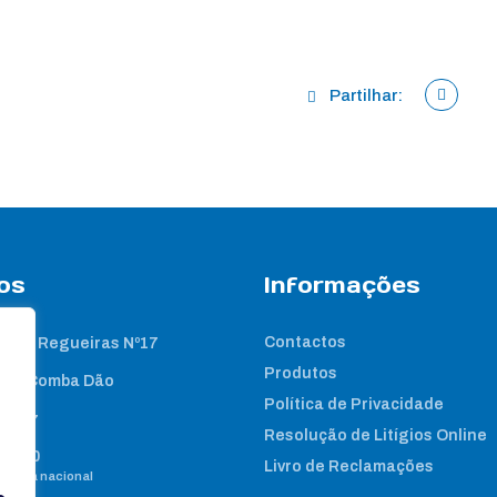
Partilhar:
os
Informações
Contactos
 das Regueiras Nº17
Produtos
nta Comba Dão
Política de Privacidade
2 267
Resolução de Litígios Online
8 460
Livro de Reclamações
e fixa nacional