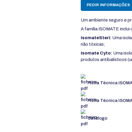
PEDIR INFORMAÇÕES
Um ambiente seguro e pr
A família ISOMATE inclui 
IsomateSteri:
Uma isola
não tóxicas;
Isomate Cyto:
Uma isol
produtos antibalísticos (
Ficha Técnica ISO
Ficha Técnica ISOM
Catálogo