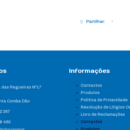
Partilhar:
os
Informações
Contactos
 das Regueiras Nº17
Produtos
Política de Privacidade
nta Comba Dão
Resolução de Litígios O
2 267
Livro de Reclamações
Contactos
8 460
Produtos
e fixa nacional