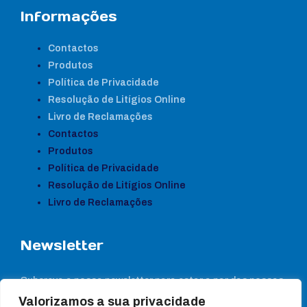
Informações
Contactos
Produtos
Política de Privacidade
Resolução de Litígios Online
Livro de Reclamações
Contactos
Produtos
Política de Privacidade
Resolução de Litígios Online
Livro de Reclamações
Newsletter
Subcreva a nossa newsletter para estar a par das nossas
notícias
Valorizamos a sua privacidade