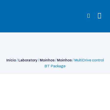
Início
/
Laboratory
/
Moinhos
/
Moinhos
/ MultiDrive control BT
Package
Início
/
Laboratory
/
Moinhos
/
Moinhos
/ MultiDrive control
BT Package